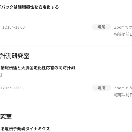
ィードバックは細胞極性を安定化する
2:15～13:00
Zoom
場所
報等は前
計測研究室
内情報伝達と大腸菌走化性応答の同時計測
室］
:15～13:00
Zoom
場所
報等は前
究室
する遺伝子発現ダイナミクス