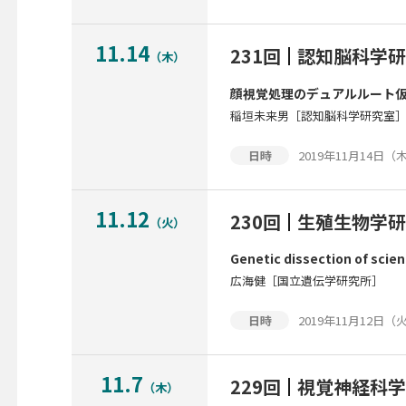
11.14
231回
認知脳科学研
（木）
顔視覚処理のデュアルルート
稲垣未来男［認知脳科学研究室
2019年11月14日（木）
日時
11.12
230回
生殖生物学研
（火）
Genetic dissection of scien
広海健［国立遺伝学研究所］
2019年11月12日（火）
日時
11.7
229回
視覚神経科学
（木）