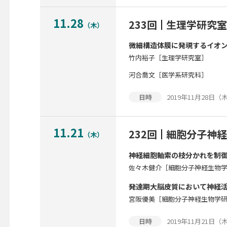
11.28
233回
生理学研究室
（木）
微細構造体膜に発現するイオ
竹内裕子［生理学研究室］
河合喬文［医学系研究科］
2019年11月28日（木）
日時
11.21
232回
細胞分子神経
（木）
神経細胞軸索の枝分かれを制御
佐々木健介［細胞分子神経生物
発達期大脳皮質において神経
宮阪優美［細胞分子神経生物学
2019年11月21日（木）
日時