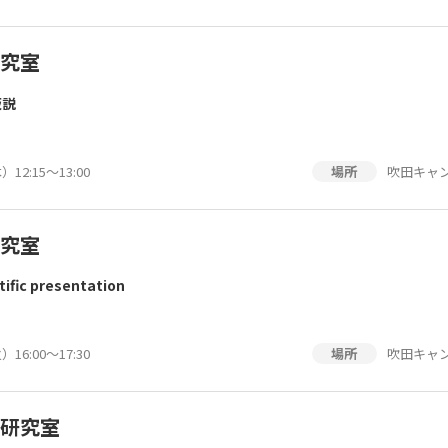
究室
仮説
］
12:15～13:00
吹田キャン
場所
究室
tific presentation
16:00～17:30
吹田キャン
場所
研究室