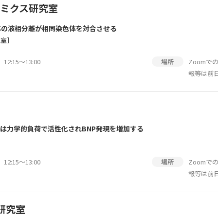
ミクス研究室
体の液相分離が相同染色体を対合させる
究室］
2:15～13:00
Zoom
場所
報等は前
9は力学的負荷で活性化されBNP発現を増加する
2:15～13:00
Zoom
場所
報等は前
研究室