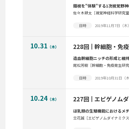
錯視を"体験"する1次視覚野
佐々木耕太［視覚神経科学研究
2019年11月7日（木）1
日時
10.31
228回
幹細胞・免疫
（木）
造血幹細胞ニッチの形成と維
尾松芳樹［幹細胞・免疫発生研
2019年10月31日（木）
日時
10.24
227回
エピゲノムダ
（木）
ほ乳類の生殖機能におけるメチ
立花誠［エピゲノムダイナミク