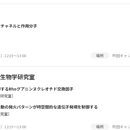
ンチャネルと作用分子
12:15～13:00
吹田キャン
場所
生物学研究室
するRhoグアニンヌクレオチド交換因子
学研究室］
活動の発火パターンが時空間的な遺伝子発現を制御する
研究室］
12:15～13:00
吹田キャン
場所