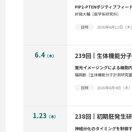
PIP2-PTENポジティブフ
好岡大輔［医学系研究科］
2020年6月11日（木）1
日時
6.4
239回
生体機能分子
（木）
蛍光イメージングによる細胞
福岡創［生体機能分子計測研究
2020年6月4日（木）12
日時
1.23
238回
初期胚発生研
（木）
神経分化のタイミングを制御