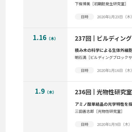
下條博美［初期胚発生研究室］
2020年1月23日（木）1
日時
1.16
237回
ビルディング
（木）
積み木の科学による生体外細胞
明石満［ビルディングブロック
2020年1月16日（木）1
日時
1.9
236回
光物性研究室
（木）
アミノ酸単結晶の光学特性を
三田善志郎［光物性研究室］
2020年1月9日（木）12
日時