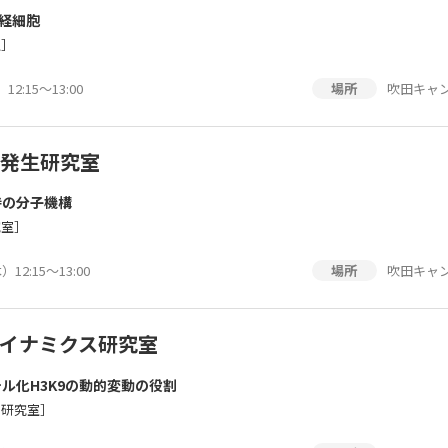
神経細胞
室］
2:15～13:00
吹田キャン
場所
発生研究室
持の分子機構
究室］
12:15～13:00
吹田キャン
場所
イナミクス研究室
ル化H3K9の動的変動の役割
ス研究室］