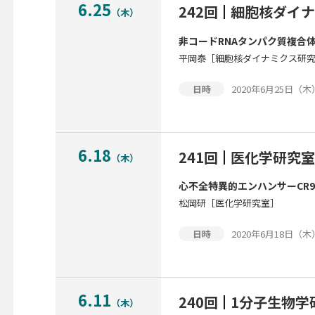
6.25
242回
細胞核ダイナ
（木）
非コードRNAタンパク質複合
平岡泰［細胞核ダイナミクス研
2020年6月25日（木）1
日時
6.18
241回
医化学研究室
（木）
心不全特異的エンハンサーCR
松岡研［医化学研究室］
2020年6月18日（木）1
日時
6.11
240回
1分子生物学
（木）