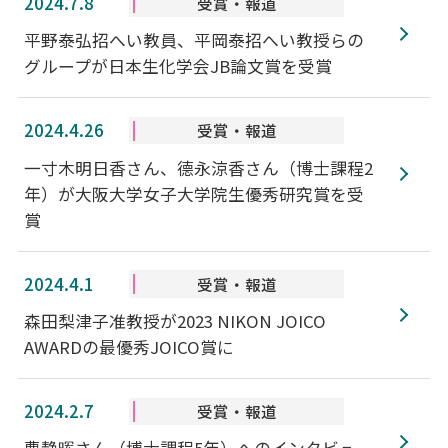
2024.7.8
受賞・報道
平野泰弘招へい教員、平岡泰招へい教授らの
グループが日本生化学会JB論文賞を受賞
2024.4.26
受賞・報道
一寸木明日香さん、德永涼香さん（博士課程2
年）が大阪大学女子大学院生優秀研究賞を受
賞
2024.4.1
受賞・報道
森田梨津子准教授が2023 NIKON JOICO
AWARDの最優秀JOICO賞に
2024.2.7
受賞・報道