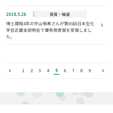
2018.5.26
受賞・報道
博士課程4年の宇山侑希さんが第65回日本生化
学会近畿支部例会で優秀発表賞を受賞しまし
た。
1
2
3
4
5
6
7
8
9
前へ
次へ