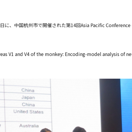
州市で開催された第14回Asia Pacific Conference on Vis
and V4 of the monkey: Encoding-model analysis of neura