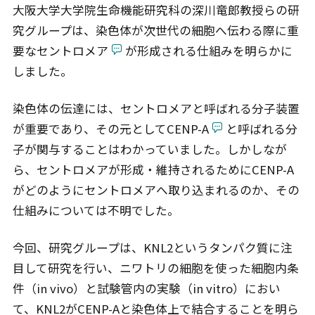
大阪大学大学院生命機能研究科の深川竜郎教授らの研
究グループは、染色体が次世代の細胞へ伝わる際に重
要なセントロメア
が形成される仕組みを明らかに
しました。
染色体の伝達には、セントロメアと呼ばれる分子装置
が重要であり、その元としてCENP-A
と呼ばれる分
子が関与することはわかっていました。しかしなが
ら、セントロメアが形成・維持されるためにCENP-A
がどのようにセントロメアへ取り込まれるのか、その
仕組みについては不明でした。
今回、研究グループは、KNL2というタンパク質に注
目して研究を行い、ニワトリの細胞を使った細胞内条
件（in vivo）と試験管内の実験（in vitro）におい
て、KNL2がCENP-Aと染色体上で結合することを明ら