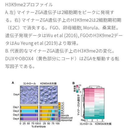
H3K9me2プロファイル
A. 左) マイナーZGA遺伝子は2細胞期をピークに発現す
る。右) マイナーZGA遺伝子上のH3K9me2は2細胞期初期
（E2C）で消失する。FGO、卵母細胞; Morula、桑実胚。
遺伝子発現データはWu et al (2016), FGOのH3K9me2デー
タはAu Yeung et al (2019)より取得。
B. 代表的なマイナーZGA遺伝子上のH3K9me2の変化。
DUXやOBOX4（黄色部分にコード）はZGAを駆動する転
写因子である。