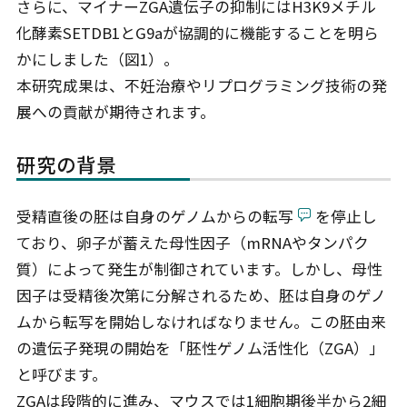
さらに、マイナーZGA遺伝子の抑制にはH3K9メチル
化酵素SETDB1とG9aが協調的に機能することを明ら
かにしました（図1）。
本研究成果は、不妊治療やリプログラミング技術の発
展への貢献が期待されます。
研究の背景
受精直後の胚は自身のゲノムからの転写
を停止し
ており、卵子が蓄えた母性因子（mRNAやタンパク
質）によって発生が制御されています。しかし、母性
因子は受精後次第に分解されるため、胚は自身のゲノ
ムから転写を開始しなければなりません。この胚由来
の遺伝子発現の開始を「胚性ゲノム活性化（ZGA）」
と呼びます。
ZGAは段階的に進み、マウスでは1細胞期後半から2細