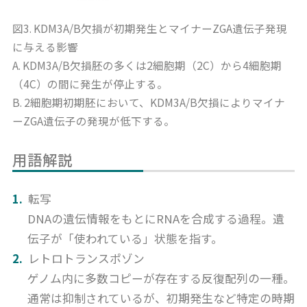
図3. KDM3A/B欠損が初期発生とマイナーZGA遺伝子発現
に与える影響
A. KDM3A/B欠損胚の多くは2細胞期（2C）から4細胞期
（4C）の間に発生が停止する。
B. 2細胞期初期胚において、KDM3A/B欠損によりマイナ
ーZGA遺伝子の発現が低下する。
用語解説
転写
DNAの遺伝情報をもとにRNAを合成する過程。遺
伝子が「使われている」状態を指す。
レトロトランスポゾン
ゲノム内に多数コピーが存在する反復配列の一種。
通常は抑制されているが、初期発生など特定の時期