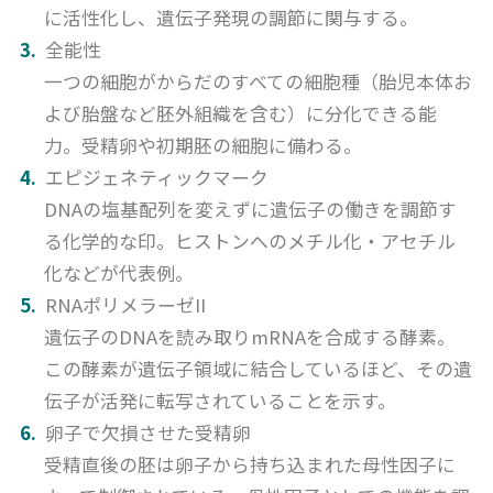
に活性化し、遺伝子発現の調節に関与する。
全能性
一つの細胞がからだのすべての細胞種（胎児本体お
よび胎盤など胚外組織を含む）に分化できる能
力。受精卵や初期胚の細胞に備わる。
エピジェネティックマーク
DNAの塩基配列を変えずに遺伝子の働きを調節す
る化学的な印。ヒストンへのメチル化・アセチル
化などが代表例。
RNAポリメラーゼII
遺伝子のDNAを読み取りmRNAを合成する酵素。
この酵素が遺伝子領域に結合しているほど、その遺
伝子が活発に転写されていることを示す。
卵子で欠損させた受精卵
受精直後の胚は卵子から持ち込まれた母性因子に