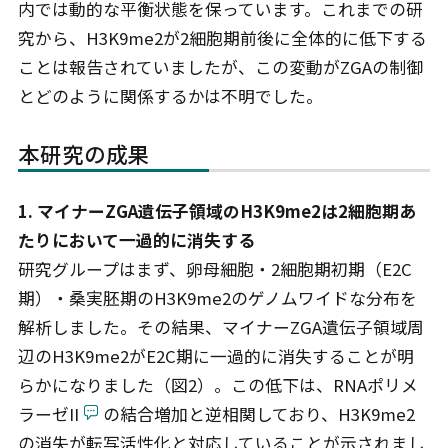
内では動的な平衡状態を保っています。これまでの研
究から、H3K9me2が2細胞期前後に全体的に低下する
ことは報告されていましたが、この変動がZGAの制御
とどのように関係するかは不明でした。
本研究の成果
1. マイナーZGA遺伝子領域のH3K9me2は2細胞期あ
たりにおいて一過的に消失する
研究グループはまず、卵母細胞・2細胞期初期（E2C
期）・桑実胚期のH3K9me2のゲノムワイドな分布を
解析しました。その結果、マイナーZGA遺伝子領域周
辺のH3K9me2がE2C期に一過的に消失することが明
らかになりました（図2）。この低下は、RNAポリメ
ラーゼII
の結合増加と逆相関しており、H3K9me2
の消失が転写活性化と対応していることが示されまし