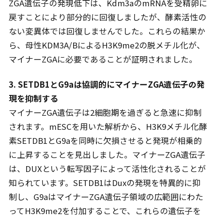
ZGA遺伝子の発現低下は、Kdm3aのmRNAを受精卵に
戻すことにより部分的に回復しましたが、酵素活性の
ない変異体では回復しませんでした。これらの結果か
ら、母性KDM3A/BによるH3K9me2の脱メチル化が、
マイナーZGAに必要であることが証明されました。
3. SETDB1とG9aは協調的にマイナーZGA遺伝子の発
現を抑制する
マイナーZGA遺伝子は2細胞期を過ぎると急速に抑制
されます。mESCを用いた解析から、H3K9メチル化酵
素SETDB1とG9aを同時に欠損させると発現が相乗的
に上昇することを見出しました。マイナーZGA遺伝子
は、DUXという転写因子によって活性化されることが
知られています。SETDB1はDuxの発現を特異的に抑
制し、G9aはマイナーZGA遺伝子領域の広範囲にわた
ってH3K9me2を付加することで、これらの遺伝子を