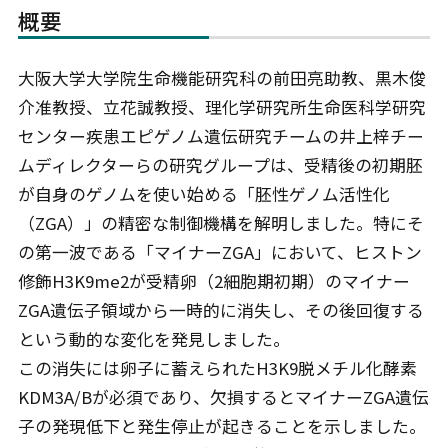
概要
大阪大学大学院生命機能研究科の前田亮助教、黒木俊
介准教授、立花誠教授、理化学研究所生命医科学研究
センター疾患エピゲノム遺伝研究チームの井上梓チー
ムディレクターらの研究グループは、受精後の初期胚
が自身のゲノムを使い始める「胚性ゲノム活性化
（ZGA）」の精密な制御機構を解明しました。特にそ
の第一波である「マイナーZGA」において、ヒストン
修飾H3K9me2が受精卵（2細胞期初期）のマイナー
ZGA遺伝子領域から一時的に消失し、その後回復する
という動的な変化を発見しました。
この消失には卵子に蓄えられたH3K9脱メチル化酵素
KDM3A/Bが必須であり、欠損するとマイナーZGA遺伝
子の発現低下と発生停止が起きることを示しました。