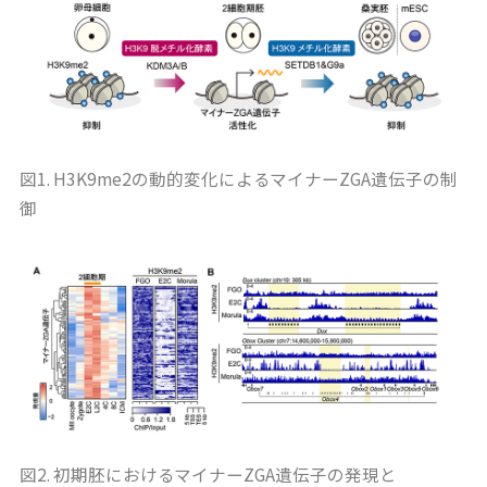
図1. H3K9me2の動的変化によるマイナーZGA遺伝子の制
御
図2. 初期胚におけるマイナーZGA遺伝子の発現と