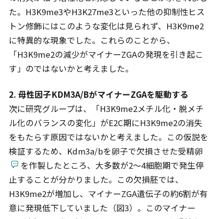
た。H3K9me3やH3K27me3といった他の抑制性ヒス
トン修飾にはこのような変化は見られず、H3K9me2
に特異的な現象でした。これらのことから、
「H3K9me2の減少がマイナーZGAの発現を引き起こ
す」のではないかと考えました。
2. 母性因子KDM3A/BがマイナーZGAを駆動する
次に研究グループは、「H3K9me2メチル化・脱メチ
ル化のバランスの変化」がE2C期にH3K9me2の消失
をもたらす原因ではないかと考えました。この仮説を
検証するため、Kdm3a/bを卵子で欠損させた受精卵
を作製したところ、大多数が2〜4細胞期で発生停
止することが分かりました。この欠損胚では、
H3K9me2が増加し、マイナーZGA遺伝子の約6割が有
意に発現低下していました（図3）。このマイナー