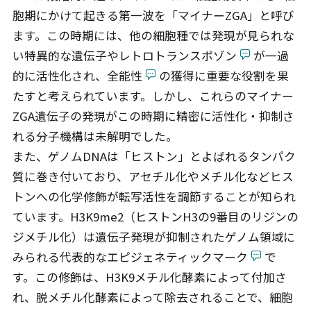
胞期にかけて起きる第一波を「マイナーZGA」と呼び
ます。この時期には、他の細胞種では発現が見られな
い特異的な遺伝子やレトロトランスポゾン
が一過
的に活性化され、全能性
の獲得に重要な役割を果
たすと考えられています。しかし、これらのマイナー
ZGA遺伝子の発現がこの時期に精密に活性化・抑制さ
れる分子機構は未解明でした。
また、ゲノムDNAは「ヒストン」とよばれるタンパク
質に巻き付いており、アセチル化やメチル化などヒス
トンへの化学修飾が転写活性を調節することが知られ
ています。H3K9me2（ヒストンH3の9番目のリジンの
ジメチル化）は遺伝子発現が抑制されたゲノム領域に
みられる代表的なエピジェネティックマーク
で
す。この修飾は、H3K9メチル化酵素によって付加さ
れ、脱メチル化酵素によって除去されることで、細胞