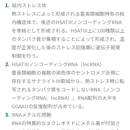
核内ストレス体
熱ストレスによって形成される霊長類細胞特有の核
内構造体で、後述のHSATIIIノンコーディングRNA
を骨格として形成される。HSATIII上に100種類以上
のタンパク質が集積することによって形成され、温
度が正常化した後のストレス回復期に遺伝子発現
制御を行う。
HSATIIIノンコーディングRNA（lncRNA）
霊長類細胞の複数の染色体のセントロメア近傍に
存在するサテライトIII領域から、熱ストレス時に転
写されるタンパク質をコードしないRNA（ノンコ
ーディングRNA、lncRNA）。RNA配列の大半を
GGAAUの反復配列が占めている。
RNAメチル化修飾
RNAの特異的なヌクレオチドにメチル基が付加さ