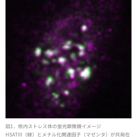
図1．核内ストレス体の蛍光顕微鏡イメージ
HSATIII（緑）とメチル化関連因子（マゼンタ）が共局在