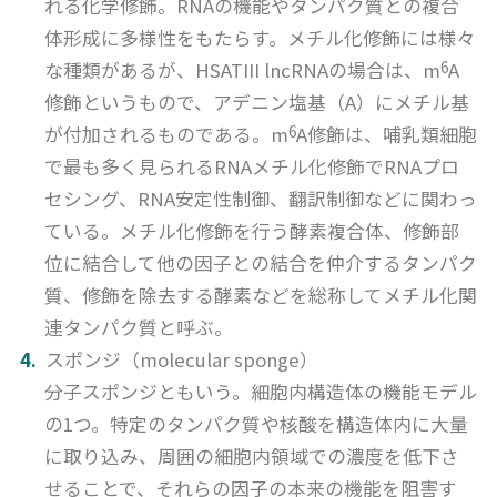
れる化学修飾。RNAの機能やタンパク質との複合
体形成に多様性をもたらす。メチル化修飾には様々
6
な種類があるが、HSATIII lncRNAの場合は、m
A
修飾というもので、アデニン塩基（A）にメチル基
6
が付加されるものである。m
A修飾は、哺乳類細胞
で最も多く見られるRNAメチル化修飾でRNAプロ
セシング、RNA安定性制御、翻訳制御などに関わっ
ている。メチル化修飾を行う酵素複合体、修飾部
位に結合して他の因子との結合を仲介するタンパク
質、修飾を除去する酵素などを総称してメチル化関
連タンパク質と呼ぶ。
スポンジ（molecular sponge）
分子スポンジともいう。細胞内構造体の機能モデル
の1つ。特定のタンパク質や核酸を構造体内に大量
に取り込み、周囲の細胞内領域での濃度を低下さ
せることで、それらの因子の本来の機能を阻害す