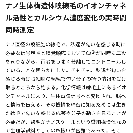
ナノ生体構造体嗅線毛のイオンチャネ
ル活性とカルシウム濃度変化の実時間
同時測定
ナノ直径の嗅細胞の線毛で、私達が匂いを感じる時に
2+
必要な信号増幅と嗅覚順応においてCa
が同時に二役
を司りながら、両者をうまく分離してコントロールし
ていることを明らかにした。そもそも、私達が匂いを
感じる時は嗅細胞の線毛で匂い分子の持つ情報を受け
取るところから始まる。化学情報は線毛上にあるイオ
ンチャネルにより、生体電気信号へと変換され、脳へ
と情報を伝える。その機構を精密に知るためには生き
た線毛で匂いを感じる応答や分子の動きを見ることが
必要だが、線毛がナノスケールという微細構造体なの
で生理学試料としての取扱いが困難であった。そこ