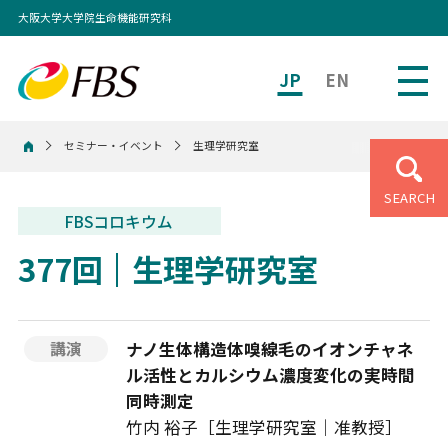
大阪大学大学院生命機能研究科
JP
EN
セミナー・イベント
生理学研究室
ホーム
SEARCH
FBSコロキウム
377回
生理学研究室
ナノ生体構造体嗅線毛のイオンチャネ
講演
ル活性とカルシウム濃度変化の実時間
同時測定
竹内 裕子［生理学研究室｜准教授］