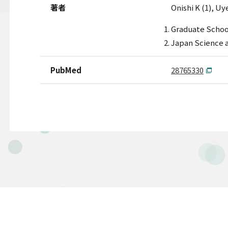
著者
Onishi K (1), Uy
Graduate School
Japan Science 
PubMed
28765330