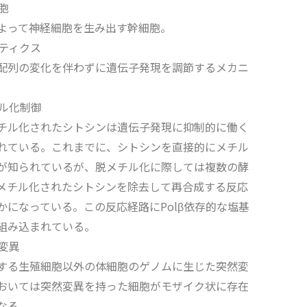
胞
よって神経細胞を生み出す幹細胞。
ティクス
基配列の変化を伴わずに遺伝子発現を調節するメカニ
チル化制御
チル化されたシトシンは遺伝子発現に抑制的に働く
れている。これまでに、シトシンを直接的にメチル
が知られているが、脱メチル化に際しては複数の酵
メチル化されたシトシンを除去して再合成する反応
かになっている。この反応経路にPolβ依存的な塩基
組み込まれている。
変異
する生殖細胞以外の体細胞のゲノムに生じた突然変
おいては突然変異を持った細胞がモザイク状に存在
なる。