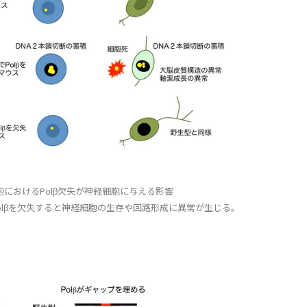
胞におけるPolβ欠失が神経細胞に与える影響
olβを欠失すると神経細胞の生存や回路形成に異常が生じる。