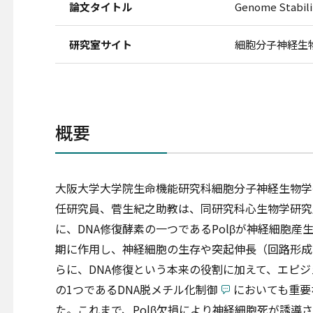
論文タイトル
Genome Stabilit
研究室サイト
細胞分子神経生
概要
大阪大学大学院生命機能研究科細胞分子神経生物学
任研究員、菅生紀之助教は、同研究科心生物学研究
に、DNA修復酵素の一つであるPolβが神経細胞産
期に作用し、神経細胞の生存や突起伸長（回路形成
らに、DNA修復という本来の役割に加えて、エピジ
の1つであるDNA脱メチル化制御
においても重要
た。これまで、Polβ欠損により神経細胞死が誘導