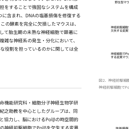
担をすることで強固なシステムを構成
一つに含まれ、DNAの塩基損傷を修復する
、この酵素を完全に欠損したマウスは、
して胎生期の未熟な神経細胞で顕著に
複雑な神経系の発生・分化において、
要な役割を担っているのかに関しては全
図2．神経前駆細
神経前駆細胞でP
命機能研究科・細胞分子神経生物学研
紀之助教を中心としたグループは、同
協力し、脳におけるPolβの時空間的
神経前駆細胞でPolβを欠失する変異