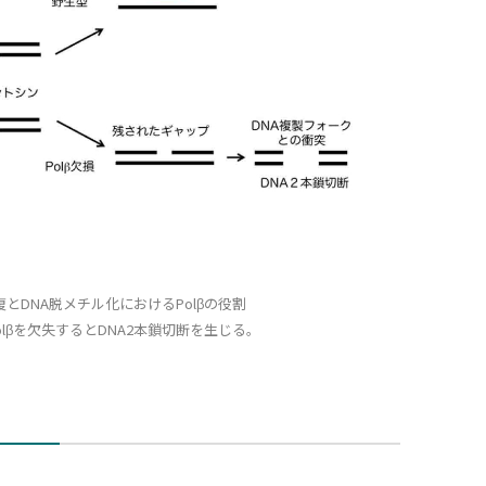
とDNA脱メチル化におけるPolβの役割
lβを欠失するとDNA2本鎖切断を生じる。