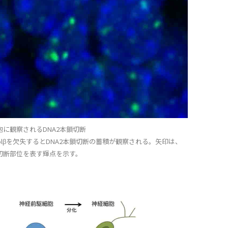
胞に観察されるDNA2本鎖切断
olβを欠失するとDNA2本鎖切断の蓄積が観察される。矢印は、
鎖切断部位を表す輝点を示す。