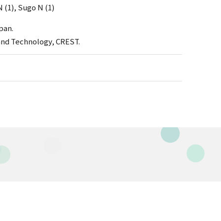
N (1), Sugo N (1)
pan.
and Technology, CREST.