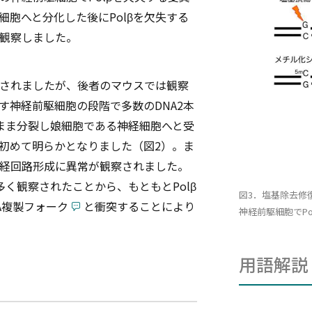
胞へと分化した後にPolβを欠失する
観察しました。
されましたが、後者のマウスでは観察
す神経前駆細胞の段階で多数のDNA2本
まま分裂し娘細胞である神経細胞へと受
初めて明らかとなりました（図2）。ま
経回路形成に異常が観察されました。
多く観察されたことから、もともとPolβ
図3．塩基除去修復
A複製フォーク
と衝突することにより
神経前駆細胞でPo
用語解説