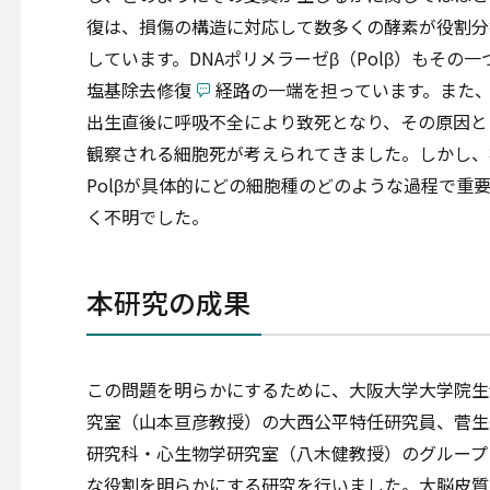
復は、損傷の構造に対応して数多くの酵素が役割分
しています。DNAポリメラーゼβ（Polβ）もその
塩基除去修復
経路の一端を担っています。また
出生直後に呼吸不全により致死となり、その原因と
観察される細胞死が考えられてきました。しかし、
Polβが具体的にどの細胞種のどのような過程で重
く不明でした。
本研究の成果
この問題を明らかにするために、大阪大学大学院生
究室（山本亘彦教授）の大西公平特任研究員、菅生
研究科・心生物学研究室（八木健教授）のグループと
な役割を明らかにする研究を行いました。大脳皮質の