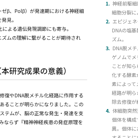
神経前駆細
ゼβ、Polβ）が発達期における神経細
細胞分裂に
を発見。
エピジェネ
チル化による遺伝発現調節にも寄与。
DNAの塩
ニズムの理解に繋がることが期待され
ズム。
DNA脱メ
ゲノムでメ
ことが知ら
（本研究成果の意義）
化する酵素
素によって
経路が明ら
去修復やDNA脱メチル化経路に作用する
除去修復が
あることが明らかになりました。この
体細胞突然
システムが、脳の正常な発生・発達を支
個体を構成
みならず『精神神経疾患の発症原理を
異。個体に
することに