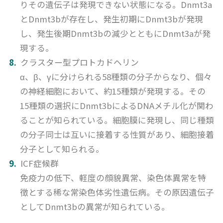
りその遺伝子は発現できない状態になる。Dnmt3a
とDnmt3bが存在し、発生初期にDnmt3bが発現
し、発生後期Dnmt3bの減少とともにDnmt3aが発
現する。
クラスター型プロトカドヘリン
α、β、γに分けられる58種類の分子からなり、個々
の神経細胞において、約15種類が発現する。その
15種類の選択にDnmt3bによるDNAメチル化が関わ
ることが知られている。細胞膜に発現し、同じ種類
の分子同士は互いに接着する性質があり、細胞接着
分子として知られる。
ICF症候群
免疫力の低下、軽度の顔貌異常、染色体異常を特
徴とする稀な常染色体劣性遺伝病。その原因遺伝子
としてDnmt3bの異常が知られている。