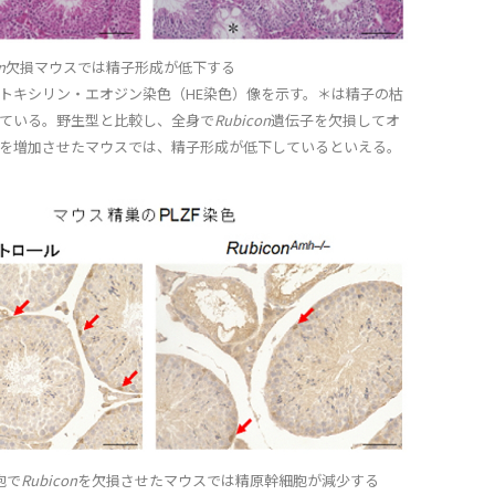
n
欠損マウスでは精子形成が低下する
トキシリン・エオジン染色（HE染色）像を示す。＊は精子の枯
ている。野生型と比較し、全身で
Rubicon
遺伝子を欠損してオ
を増加させたマウスでは、精子形成が低下しているといえる。
胞で
Rubicon
を欠損させたマウスでは精原幹細胞が減少する