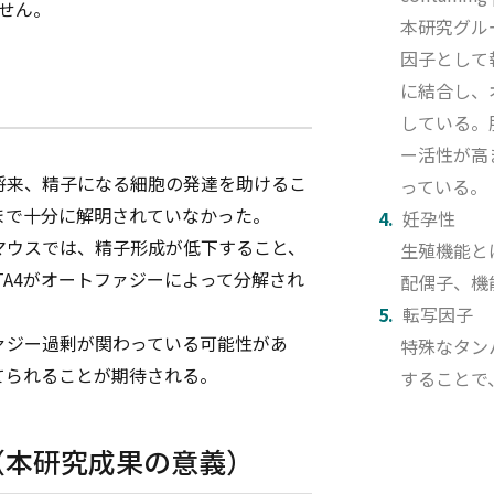
せん。
本研究グル
因子として
に結合し、
している。
ー活性が高
将来、精子になる細胞の発達を助けるこ
っている。
まで十分に解明されていなかった。
妊孕性
マウスでは、精子形成が低下すること、
生殖機能と
TA4がオートファジーによって分解され
配偶子、機
転写因子
ァジー過剰が関わっている可能性があ
特殊なタン
てられることが期待される。
することで
（本研究成果の意義）