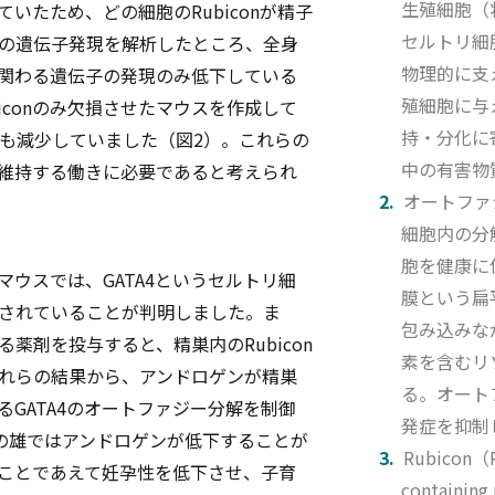
生殖細胞（
ていたため、どの細胞のRubiconが精子
セルトリ細
の遺伝子発現を解析したところ、全身
物理的に支
胞に関わる遺伝子の発現のみ低下している
殖細胞に与
iconのみ欠損させたマウスを作成して
持・分化に
も減少していました（図2）。これらの
中の有害物
胞を維持する働きに必要であると考えられ
オートファ
細胞内の分
胞を健康に
マウスでは、GATA4というセルトリ細
膜という扁
されていることが判明しました。ま
包み込みな
薬剤を投与すると、精巣内のRubicon
素を含むリ
これらの結果から、アンドロゲンが精巣
る。オート
るGATA4のオートファジー分解を制御
発症を抑制
の雄ではアンドロゲンが低下することが
Rubicon（Ru
ることであえて妊孕性を低下させ、子育
containing