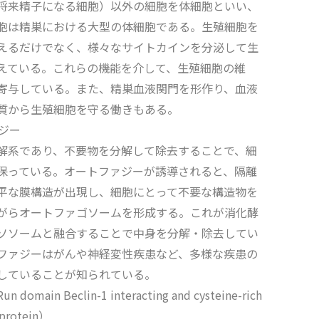
将来精子になる細胞）以外の細胞を体細胞といい、
胞は精巣における大型の体細胞である。生殖細胞を
えるだけでなく、様々なサイトカインを分泌して生
えている。これらの機能を介して、生殖細胞の維
寄与している。また、精巣血液関門を形作り、血液
質から生殖細胞を守る働きもある。
ジー
解系であり、不要物を分解して除去することで、細
保っている。オートファジーが誘導されると、隔離
平な膜構造が出現し、細胞にとって不要な構造物を
がらオートファゴソームを形成する。これが消化酵
ソソームと融合することで中身を分解・除去してい
ファジーはがんや神経変性疾患など、多様な疾患の
していることが知られている。
n domain Beclin-1 interacting and cysteine-rich
 protein）