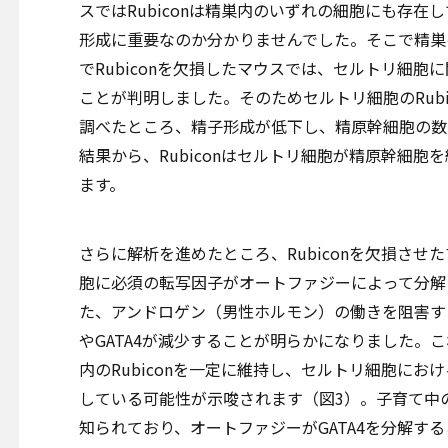
スではRubiconは精巣内のいずれの細胞にも存在し
形成に重要なのか分かりませんでした。そこで精巣
でRubiconを欠損したマウスでは、セルトリ細
ことが判明しました。そのためセルトリ細胞のRub
調べたところ、精子形成が低下し、精原幹細胞の数
結果から、Rubiconはセルトリ細胞が精原幹細
ます。
さらに解析を進めたところ、Rubiconを欠損させた
胞に必須の転写因子がオートファジーによって分解
た、アンドロゲン（男性ホルモン）の働きを阻害する
やGATA4が減少することが明らかになりました。
内のRubiconを一定に維持し、セルトリ細胞におけ
している可能性が示唆されます（図3）。子育て中
知られており、オートファジーがGATA4を分解す