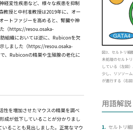
神経変性疾患など、様々な疾患を抑制
教授と中村准教授は2019年に、オー
せてオートファジーを高めると、腎臓や神
://resou.osaka-
）。また、脂肪組織においては逆に、Rubiconを欠
https://resou.osaka-
図3．セルトリ細胞
）。その一方で、Rubiconの精巣や生殖腺の老化に
未処理のセルトリ細
している（左図）
少し、リソソーム
が進行する（右図
用語解説
ジー活性を増加させたマウスの精巣を調べ
形成が低下していることが分かりまし
セルトリ細
ていることも見出しました。正常なマウ