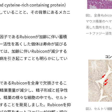
 cysteine-rich containing protein）
していることと、その背景にあるメカニ
図1．全身
Rubico
マウス精巣のヘマ
渇した箇所を示し
ートファジー活性
子であるRubiconが加齢に伴い蓄積
ァジー活性を高くした個体は寿命が延びる
は、加齢に伴いRubiconが減少する
病を引き起こすことも明らかにしてい
あるRubiconを全身で欠損させるこ
精巣重量が減少し、精子形成と妊孕性
に、精巣の様々な細胞の中でも、セルト
することを発見しました。Rubiconを抑
図2．セルトリ細
ンパク質をオートファジーが分解・減少