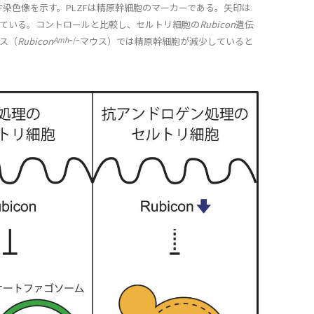
ZF染色像を示す。PLZFは精原幹細胞のマーカーである。矢印は
ている。コントロールと比較し、セルトリ細胞の
Rubicon
遺伝
ス（
Rubicon
Amh
–/–
マウス）では精原幹細胞が減少していると