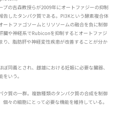
ープの吉森教授らが2009年にオートファジーの抑制
報告したタンパク質である。PI3Kという酵素複合体
オートファゴソームとリソソームの融合を負に制御
肝臓や神経系でRubiconを抑制するとオートファジ
まり、脂肪肝や神経変性疾患が改善することが分か
ほぼ同義とされ、雌雄における妊娠に必要な臓器、
能をいう。
パク質の一群。複数種類のタンパク質の合成を制御
、個々の細胞にとって必要な機能を維持している。