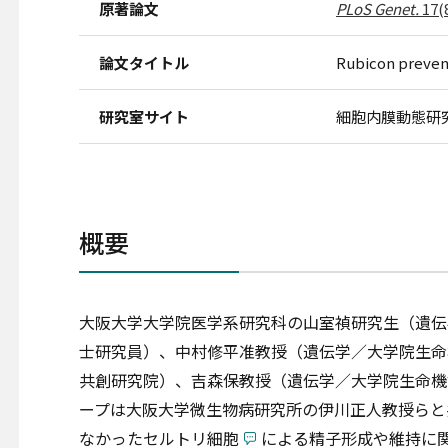
原著論文
PLoS Genet.
17(8
論文タイトル
Rubicon prevent
研究室サイト
細胞内膜動態研
概要
大阪大学大学院医学系研究科の山室禎研究生（遺伝
士研究員）、中村修平准教授（遺伝学／大学院生命
共創研究院）、吉森保教授（遺伝学／大学院生命機
ープは大阪大学微生物病研究所の伊川正人教授らと
なかったセルトリ細胞
による精子形成や維持に