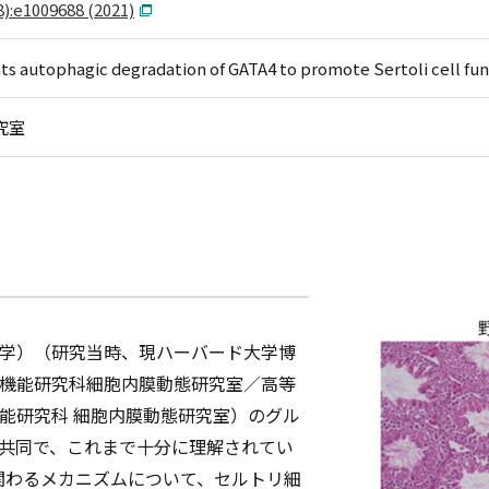
):e1009688 (2021)
s autophagic degradation of GATA4 to promote Sertoli cell fu
究室
学）（研究当時、現ハーバード大学博
機能研究科細胞内膜動態研究室／高等
能研究科 細胞内膜動態研究室）のグル
共同で、これまで十分に理解されてい
関わるメカニズムについて、セルトリ細