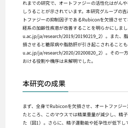
れまでの研究で、オートファジーの活性化はがんや
しうることが示されています。本研究グループの吉森
トファジーの抑制因子であるRubiconを欠損さ
経系の加齢性疾患が改善することを明らかにしました（https
u.ac.jp/ja/research/2019/20190219_2
損させると糖尿病や脂肪肝が引き起こされることも示しました（
u.ac.jp/ja/research/2020/20200820_2
おける役割や機序は未解明でした。
本研究の成果
まず、全身でRubiconを欠損させ、オートファ
たところ、このマウスでは精巣重量が減少し、精子
た（図1）。さらに、精子運動能や妊孕性が低下し