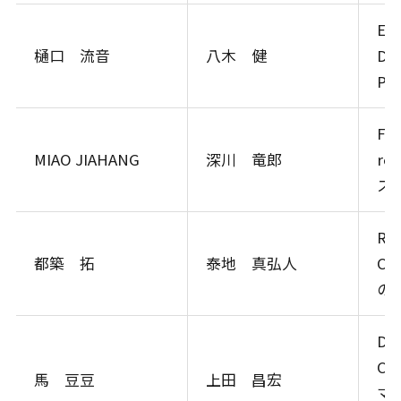
Elu
樋口 流音
八木 健
De
Pr
Fun
MIAO JIAHANG
深川 竜郎
re
ス
Rob
都築 拓
泰地 真弘人
Ce
の
Dyn
Ce
馬 豆豆
上田 昌宏
マ