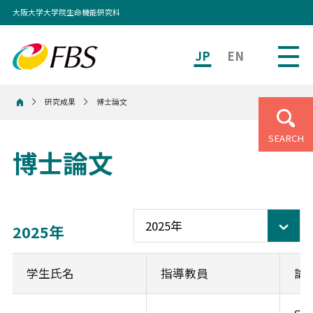
大阪大学大学院生命機能研究科
JP
EN
研究成果
博士論文
ホーム
SEARCH
博士論文
2025年
学生氏名
指導教員
論