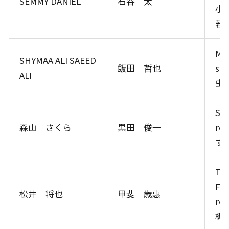
SEMMY DANIEL
石谷 太
小
若
Met
SHYMAA ALI SAEED
飯田 哲也
su
ALI
虫
Stu
森山 さくら
黒田 俊一
re
す
Tra
Fem
松井 将也
甲斐 歳惠
r
構)