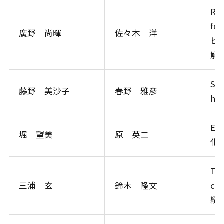
Rol
fo
廣野 尚暉
佐々木 洋
ピ
解析
Saf
藤野 美沙子
春野 雅彦
h
Elu
堀 望美
原 英二
化
The
三浦 玄
鈴木 隆文
cor
緻