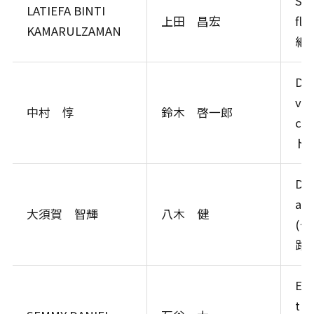
Sin
LATIEFA BINTI
上田 昌宏
fl
KAMARULZAMAN
細
De
via
中村 惇
鈴木 啓一郎
c
ド
Div
and
大須賀 智輝
八木 健
(
路
ER 
thr