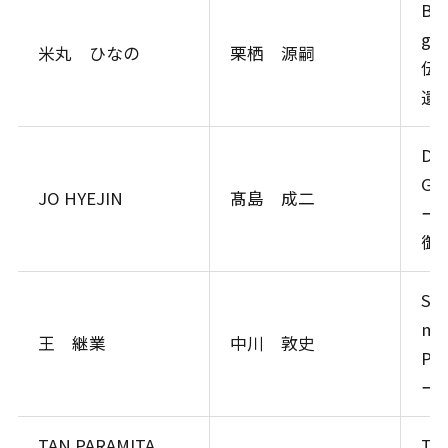
Beh
gen
米丸 ひなの
栗栖 源嗣
伝
遺
Dyn
Go
JO HYEJIN
髙島 成二
ー
御
Str
mec
王 継業
中川 敦史
Ps
ー
TAN PARAMITA
Tsr