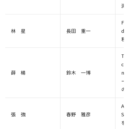
測
Fou
林 星
長田 重一
di
種
T c
cel
薛 楊
鈴木 一博
ne
ー
の
Ant
張 強
春野 雅彦
So
を