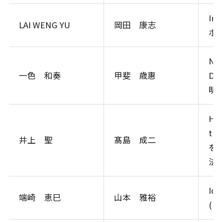
In
LAI WENG YU
岡田 康志
ボ
Nov
一色 和奏
甲斐 歳惠
Dr
明)
HiF
tra
井上 聖
髙島 成二
を
法)
Ide
端崎 恵巳
山本 雅裕
(