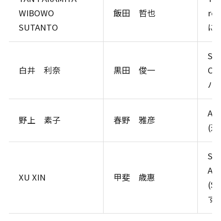
WIBOWO
飯田 哲也
re
SUTANTO
に
Str
白井 利奈
黒田 俊一
Ol
バ
Au
野上 素子
春野 雅彦
(
Squ
Arg
XU XIN
甲斐 歳惠
(S
す