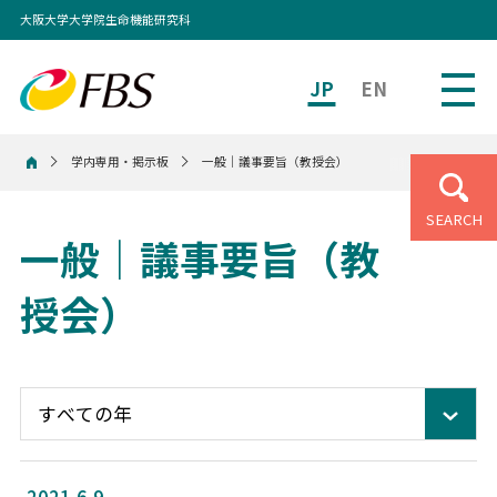
大阪大学大学院生命機能研究科
JP
EN
学内専用・掲示板
一般｜議事要旨（教授会）
ホーム
SEARCH
一般｜議事要旨（教
授会）
2021.6.9