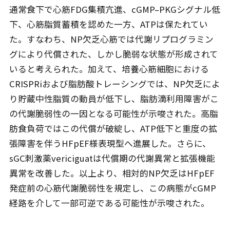
通常食下で心筋FDG集積亢進、cGMP–PKGシグナル低
下、心筋脂質蓄積を認めた一方、ATPは保たれてい
た。すなわち、NP欠乏心筋では代謝リプログラミン
グにより代償された、しかし脆弱な状態が形成されて
いると考えられた。加えて、培養心筋細胞における
CRISPRiおよび脂肪酸トレーシングでは、NP欠乏によ
り貯蔵中性脂質の動員が低下し、脂肪滴利用障害がこ
の代謝脆弱性の一因となる可能性が示唆された。高脂
肪食負荷ではこの代償が破綻し、ATP低下と重度の拡
張障害を伴うHFpEF様表現型へ進展した。さらに、
sGC刺激薬vericiguatは代償期の代謝異常と拡張機能
異常を改善した。以上より、相対的NP欠乏はHFpEF
発症前の心筋代謝脆弱性を規定し、この病態がcGMP
経路を介して一部可逆である可能性が示唆された。