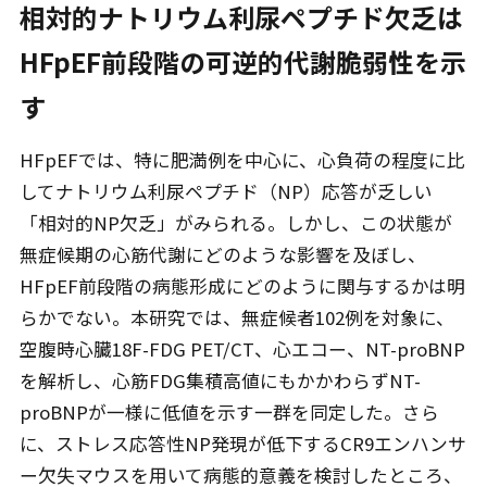
相対的ナトリウム利尿ペプチド欠乏は
HFpEF前段階の可逆的代謝脆弱性を示
す
HFpEFでは、特に肥満例を中心に、心負荷の程度に比
してナトリウム利尿ペプチド（NP）応答が乏しい
「相対的NP欠乏」がみられる。しかし、この状態が
無症候期の心筋代謝にどのような影響を及ぼし、
HFpEF前段階の病態形成にどのように関与するかは明
らかでない。本研究では、無症候者102例を対象に、
空腹時心臓18F-FDG PET/CT、心エコー、NT-proBNP
を解析し、心筋FDG集積高値にもかかわらずNT-
proBNPが一様に低値を示す一群を同定した。さら
に、ストレス応答性NP発現が低下するCR9エンハンサ
ー欠失マウスを用いて病態的意義を検討したところ、