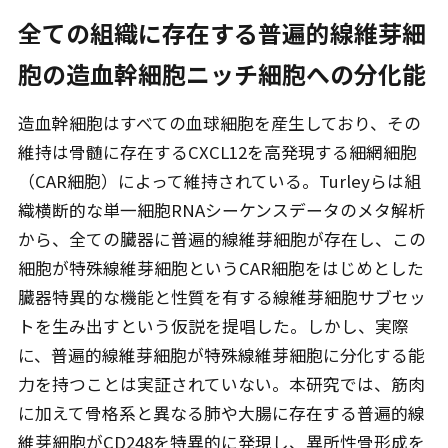
全ての組織に存在する普遍的線維芽細
胞の造血幹細胞ニッチ細胞への分化能
造血幹細胞はすべての血球細胞を産生しており、その
維持は骨髄に存在するCXCL12を高発現する細網細胞
（CAR細胞）によって維持されている。Turleyらは組
織横断的な単一細胞RNAシーケンスデータのメタ解析
から、全ての臓器に普遍的線維芽細胞が存在し、この
細胞が特殊線維芽細胞というCAR細胞をはじめとした
臓器特異的な機能と性質を有する線維芽細胞サブセッ
トを生み出すという仮説を提唱した。しかし、実際
に、普遍的線維芽細胞が特殊線維芽細胞に分化する能
力を持つことは実証されていない。本研究では、筋肉
に加えて骨格系と異なる肺や大腸に存在する普遍的線
維芽細胞がCD248を特異的に発現し、異所性骨形成を