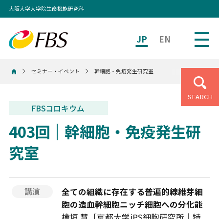
大阪大学大学院生命機能研究科
JP
EN
セミナー・イベント
幹細胞・免疫発生研究室
ホーム
SEARCH
FBSコロキウム
403回
幹細胞・免疫発生研
究室
全ての組織に存在する普遍的線維芽細
講演
胞の造血幹細胞ニッチ細胞への分化能
檜垣 慧［京都大学iPS細胞研究所｜特