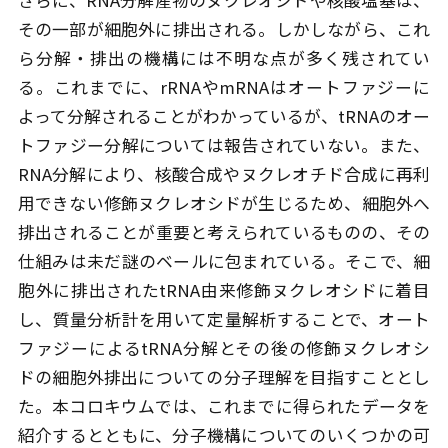
さらに、RNA分解産物のヌクレオシドや核酸塩基は、
その一部が細胞外に排出される。しかしながら、これ
ら分解・排出の機構には不明な点が多く残されてい
る。これまでに、rRNAやmRNAはオートファジーに
よって分解されることがわかっているが、tRNAのオー
トファジー分解については報告されていない。また、
RNA分解により、核酸合成やヌクレオチド合成に再利
用できない修飾ヌクレオシドが生じるため、細胞外へ
排出されることが重要と考えられているものの、その
仕組みは未だ謎のベールに包まれている。そこで、細
胞外に排出されたtRNA由来修飾ヌクレオシドに着目
し、質量分析計を用いて定量解析することで、オート
ファジーによるtRNA分解とその後の修飾ヌクレオシ
ドの細胞外排出についての分子理解を目指すこととし
た。本コロキウムでは、これまでに得られたデータを
紹介するとともに、分子機構についてのいくつかの可