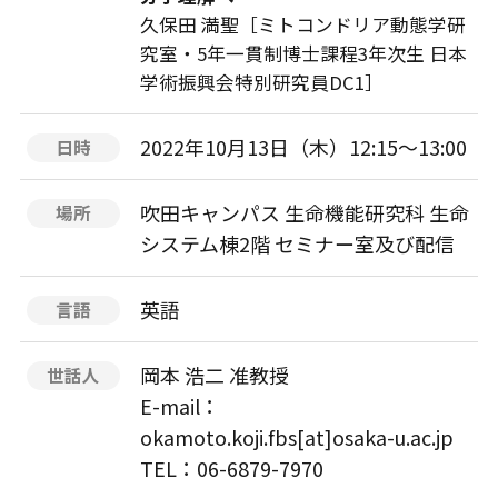
久保田 満聖［ミトコンドリア動態学研
究室・5年一貫制博士課程3年次生 日本
学術振興会特別研究員DC1］
2022年10月13日（木）12:15〜13:00
日時
吹田キャンパス 生命機能研究科 生命
場所
システム棟2階 セミナー室及び配信
英語
言語
岡本 浩二 准教授
世話人
E-mail：
okamoto.koji.fbs[at]osaka-u.ac.jp
TEL：06-6879-7970