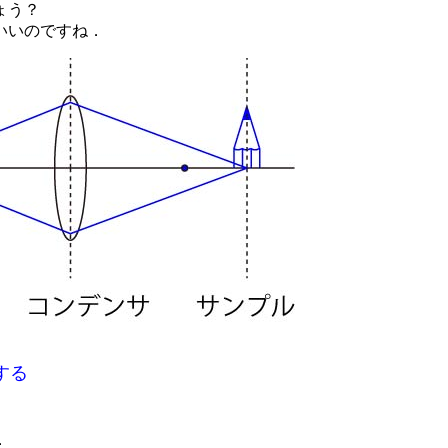
ょう？
いいのですね．
する
．