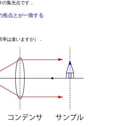
サの集光点です．
の焦点とが一致する
倍率は違いますが）．