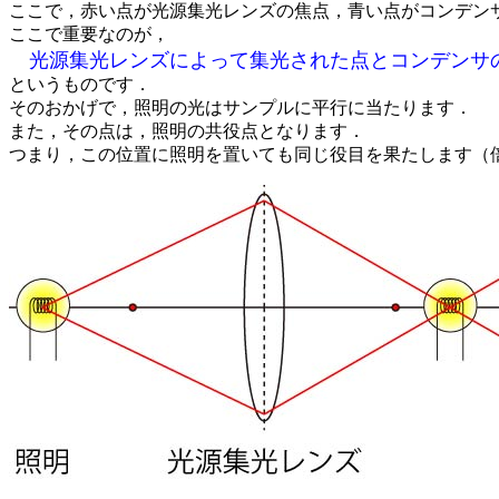
ここで，赤い点が光源集光レンズの焦点，青い点がコンデン
ここで重要なのが，
光源集光レンズによって集光された点とコンデンサ
というものです．
そのおかげで，照明の光はサンプルに平行に当たります．
また，その点は，照明の共役点となります．
つまり，この位置に照明を置いても同じ役目を果たします（