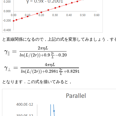
と直線関係になるので，上記の式を変形してみましょう．す
2
π
η
L
=
γ
γ
∥
=
2
π
η
L
l
n
(
L
/
(
2
r
)
)
+
0.9
2
r
L
−
0.20
∥
2
r
(
/
(
2
)
)
+
0.9
−
0.20
l
n
L
r
L
4
π
η
L
=
γ
γ
⊥
=
4
π
η
L
l
n
(
L
/
(
2
r
)
)
+
0.2981
2
r
L
+
0.8291
⊥
2
r
(
/
(
2
)
)
+
0.2981
+
0.8291
l
n
L
r
L
となります．この式を描いてみると，