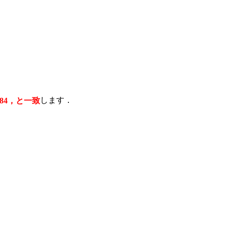
84，と一致
します．