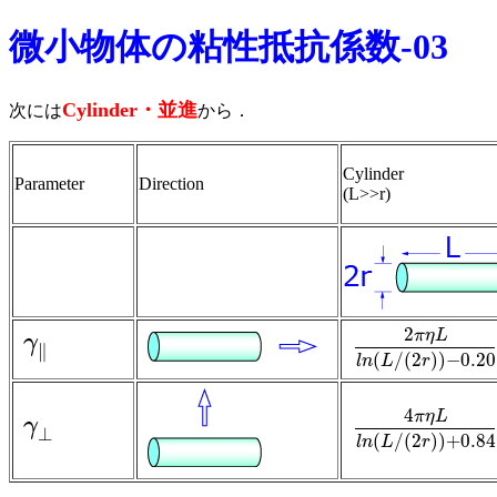
微小物体の粘性抵抗係数-03
Cylinder・並進
次には
から．
Cylinder
Parameter
Direction
(L>>r)
2
π
η
L
γ
γ
∥
∥
2
π
η
L
l
n
(
L
/
(
2
r
)
)
−
0.20
(
/
(
2
)
)
−
0.20
l
n
L
r
4
π
η
L
γ
γ
⊥
4
π
η
L
l
n
(
L
/
(
2
r
)
)
+
0.84
⊥
(
/
(
2
)
)
+
0.84
l
n
L
r