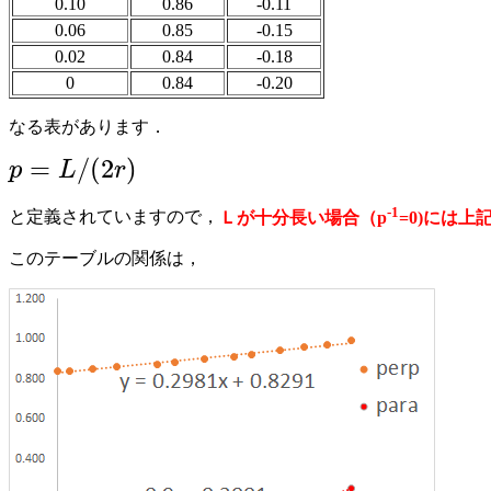
0.10
0.86
-0.11
0.06
0.85
-0.15
0.02
0.84
-0.18
0
0.84
-0.20
なる表があります．
=
/
(
2
)
p
L
r
p
=
L
/
(
2
r
)
-1
と定義されていますので，
Ｌが十分長い場合（p
=0)には上
このテーブルの関係は，