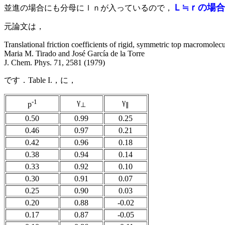
Ｌ≒ｒの場
並進の場合にも分母にｌｎが入っているので，
元論文は，
Translational friction coefficients of rigid, symmetric top macromolecu
Maria M. Tirado and José García de la Torre
J. Chem. Phys. 71, 2581 (1979)
です．Table I.，に，
-1
γ
γ
p
⊥
∥
0.50
0.99
0.25
0.46
0.97
0.21
0.42
0.96
0.18
0.38
0.94
0.14
0.33
0.92
0.10
0.30
0.91
0.07
0.25
0.90
0.03
0.20
0.88
-0.02
0.17
0.87
-0.05